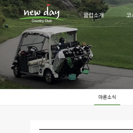
클럽소개
코
마론소식