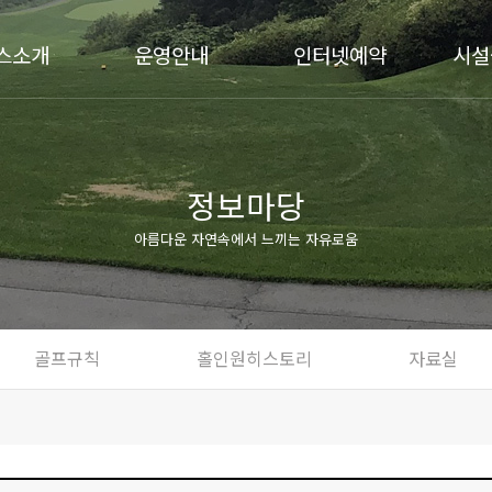
스소개
운영안내
인터넷예약
시설
정보마당
아름다운 자연속에서 느끼는 자유로움
골프규칙
홀인원히스토리
자료실