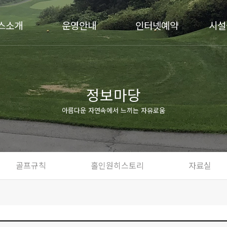
스소개
운영안내
인터넷예약
시설
정보마당
아름다운 자연속에서 느끼는 자유로움
골프규칙
홀인원히스토리
자료실