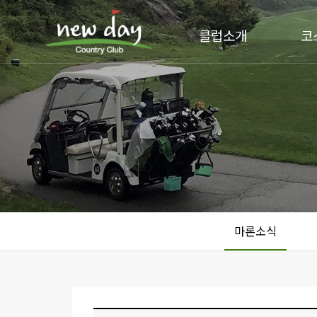
클럽소개
코
마론소식